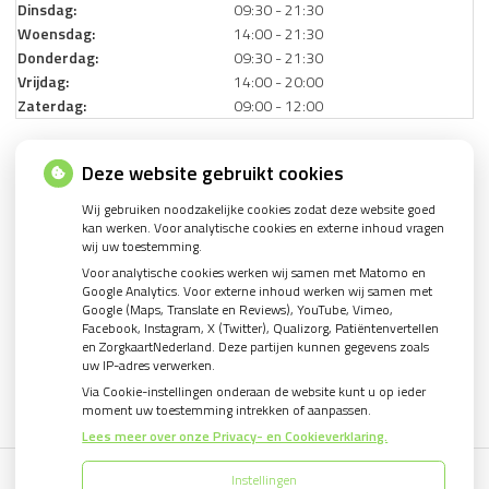
Dinsdag:
09:30 - 21:30
Woensdag:
14:00 - 21:30
Donderdag:
09:30 - 21:30
Vrijdag:
14:00 - 20:00
Zaterdag:
09:00 - 12:00
Deze website gebruikt cookies
Wij gebruiken noodzakelijke cookies zodat deze website goed
kan werken. Voor analytische cookies en externe inhoud vragen
wij uw toestemming.
U heeft geen toestemming gegeven voor
externe
Voor analytische cookies werken wij samen met Matomo en
inhoud
die nodig is om dit te zien.
Google Analytics. Voor externe inhoud werken wij samen met
Cookie-instellingen wijzigen
Google (Maps, Translate en Reviews), YouTube, Vimeo,
Facebook, Instagram, X (Twitter), Qualizorg, Patiëntenvertellen
en ZorgkaartNederland. Deze partijen kunnen gegevens zoals
uw IP-adres verwerken.
Via Cookie-instellingen onderaan de website kunt u op ieder
moment uw toestemming intrekken of aanpassen.
Lees meer over onze Privacy- en Cookieverklaring.
Instellingen