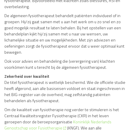
fysiotherapeut. Bijvoorbeeld met klachten zoals blessures, RSI en
overbelasting.
De algemeen fysiotherapeut behandelt patiënten individueel of in
groepen. Hij/zij gaat samen met u aan het werk om u zo snel en zo
goed mogelijk resultaat te laten behalen. Bij het opstellen van een
behandelplan kijkt hij/zij samen met u naar uw wensen, uw
lichamelijke situatie en uw mogelijkheden. Met zijn adviezen en
oefeningen zorgt de fysiotherapeut ervoor dat u weer optimaal kunt
bewegen.
Ook voor advies en behandeling die (verergering van) klachten
voorkómen kunt u terecht bij de algemeen fysiotherapeut.
Zekerheid over kwaliteit
De titel fysiotherapeut is wettelijk beschermd. Wie de officiële studie
heeft afgerond, aan alle basiseisen voldoet en staat ingeschreven in
het BIG-register van de overheid, mag zelfstandig patiënten
behandelen als fysiotherapeut.
Om de kwaliteit van fysiotherapie nog verder te stimuleren is het
Centraal Kwaliteitsregister Fysiotherapie (CKR) in het leven
geroepen door de beroepsorganisatie
Koninklijk Nederlands
Genootschap voor Fysiotherapie
(KNGF). Wie aan alle