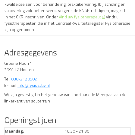
kwaliteitseisen voor behandeling, praktijkervaring, (bij)scholing en
vakoverleg voldoet en werkt volgens de KNGF-richtlijnen, mag zich
in het CKR inschrijven. Onder
Vind uw fysiotherapeut
vindt u
fysiotherapeuten die in het Centraal Kwaliteitsregister Fysiotherapie
zijn opgenomen
Adresgegevens
Groene Hoon 1
3991 LZ Houten
Tel:
030-2120502
E-mail:
info@fysioactiv.nl
Wij zijn gevestigd in het gebouw van sportpark de Meerpaal aan de
linkerkant van souterrain
Openingstijden
Maandag:
16:30 - 21:30