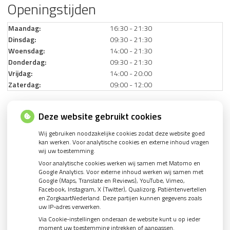
Openingstijden
Maandag:
16:30 - 21:30
Dinsdag:
09:30 - 21:30
Woensdag:
14:00 - 21:30
Donderdag:
09:30 - 21:30
Vrijdag:
14:00 - 20:00
Zaterdag:
09:00 - 12:00
Deze website gebruikt cookies
Wij gebruiken noodzakelijke cookies zodat deze website goed
kan werken. Voor analytische cookies en externe inhoud vragen
wij uw toestemming.
U heeft geen toestemming gegeven voor
externe
Voor analytische cookies werken wij samen met Matomo en
inhoud
die nodig is om dit te zien.
Google Analytics. Voor externe inhoud werken wij samen met
Cookie-instellingen wijzigen
Google (Maps, Translate en Reviews), YouTube, Vimeo,
Facebook, Instagram, X (Twitter), Qualizorg, Patiëntenvertellen
en ZorgkaartNederland. Deze partijen kunnen gegevens zoals
uw IP-adres verwerken.
Via Cookie-instellingen onderaan de website kunt u op ieder
moment uw toestemming intrekken of aanpassen.